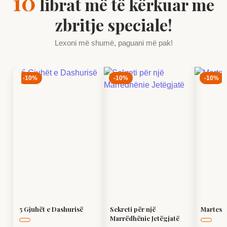
10
librat më të kërkuar me
zbritje speciale!
Lexoni më shumë,
paguani më pak!
-10%
-10%
-10%
5 Gjuhët e Dashurisë
Sekreti për një
Martesa
Marrëdhënie Jetëgjatë