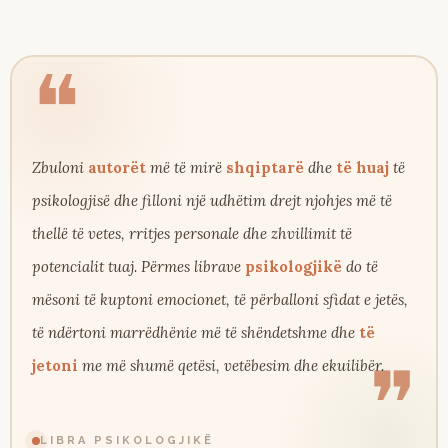
❝
Zbuloni
autorët
më të mirë
shqiptarë
dhe
të huaj
të
psikologjisë dhe filloni një udhëtim drejt njohjes më të
thellë të vetes, rritjes personale dhe zhvillimit të
potencialit tuaj. Përmes librave
psikologjikë
do të
mësoni të kuptoni emocionet, të përballoni sfidat e jetës,
të ndërtoni marrëdhënie më të shëndetshme dhe
të
❞
jetoni
me më shumë qetësi, vetëbesim dhe ekuilibër.
LIBRA PSIKOLOGJIKË