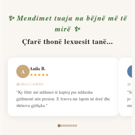
✨ Mendimet tuaja na bëjnë më të
mirë ✨
Çfarë thonë lexuesit tanë...
Anila B.
A
★★★★★
📖 Brezi i ankthit
📖 Ps
"Ky libër më ndihmoi të kuptoj pse ndihesha
"Si 
gjithmonë nën presion. E lexova me lapsin në dorë dhe
jo v
shënova gjithçka."
mena