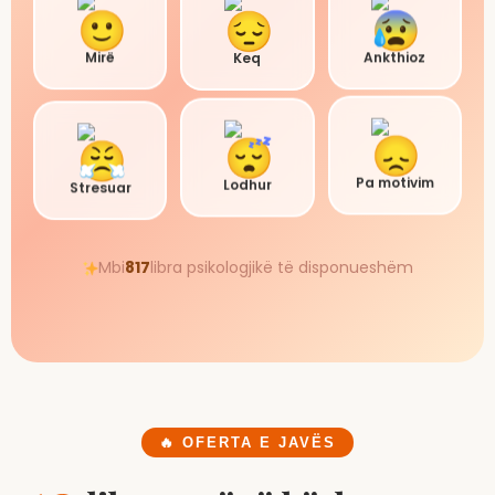
Mirë
Keq
Ankthioz
Stresuar
Lodhur
Pa motivim
Mbi
817
libra psikologjikë të disponueshëm
🔥 OFERTA E JAVËS