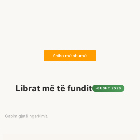
August 5, 2026
/
Nuk ka komente
Familja është vendi ku fillojnë marrëdhëniet tona të para. Aty
mësojmë si të komunikojmë, si të përballemi me vështirësitë
dhe si t’i kuptojmë emocionet tona. Pikërisht...
Lexo më shumë
Shiko më shumë
Librat më të fundit
GUSHT 2026
Gabim gjatë ngarkimit.