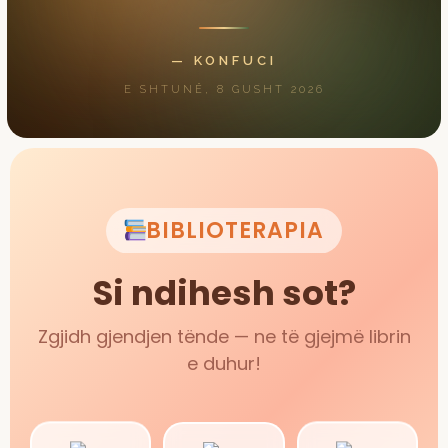
— KONFUCI
E SHTUNË, 8 GUSHT 2026
BIBLIOTERAPIA
Si ndihesh sot?
Zgjidh gjendjen tënde — ne të gjejmë librin
e duhur!