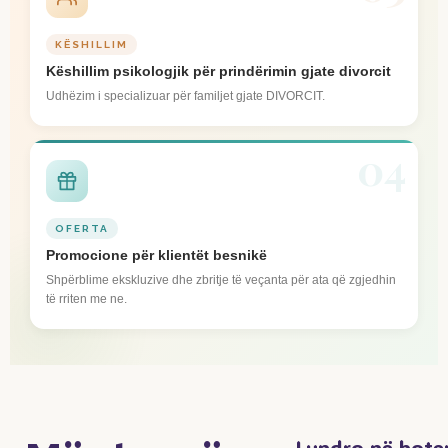
KËSHILLIM
Këshillim psikologjik për prindërimin gjate divorcit
Udhëzim i specializuar për familjet gjate DIVORCIT.
04
OFERTA
Promocione për klientët besnikë
Shpërblime ekskluzive dhe zbritje të veçanta për ata që zgjedhin
të rriten me ne.
Lundro në bote