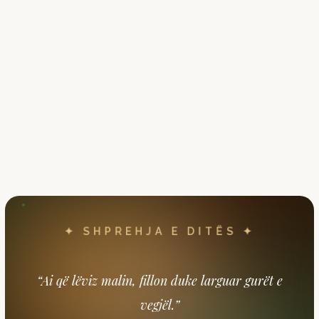
✦ SHPREHJA E DITËS ✦
“Ai që lëviz malin, fillon duke larguar gurët e
vegjël.”