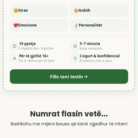
Stres
Ankth
Emocione
Personalitet
10 pyetje
5–7 minuta
I shpejtë dhe i thjeshtë
Koha mesatare
Për të gjithë 16+
I sigurt & konfidencial
Pa të dhëna për të hyrë
Privatësia jote e para
Fillo tani testin
Numrat flasin vetë...
Bashkohu me mijëra lexues që kanë zgjedhur të rriten!