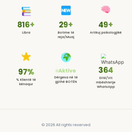
817+
30+
50+
Libra
Botime të
Artikuj psikologjikë
reja/Muaj
365
98%
Aktive
Dërgesa në të
Ditë/Vit
% Klientë të
gjithë BOTËN
mbështetje
kënaqur
WhatsApp
© 2026 All rights reserved