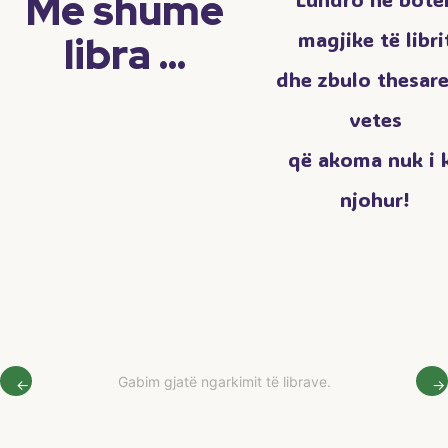
Më shumë
magjike të libri
libra ...
dhe zbulo thesare
vetes
që akoma nuk i 
njohur!
Gabim gjatë ngarkimit të librave.
←
→