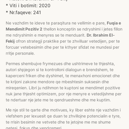
* Viti i botimit: 2020
* Nr.faqeve: 241
Ne vazhdim te ideve te paraqitura ne vellimin e pare,
Fuqia e
Mendimit Pozitiv 2
thellon konceptin se ndryshimi i jetes fillon
me ndryshimin e menyres se te menduarit.
Dr. Ibrahim El-
Fekij
ofron strategji praktike per te zhvilluar vetedijen, per te
forcuar vetebesimin dhe per te kthyer sfidat ne mundesi per
rritje personale.
Permes shembujve frymezues dhe ushtrimeve te thjeshta,
autori shpjegon si te kontrolloni dialogun e brendshem, te
kaperceni friken dhe dyshimet, te menaxhoni emocionet dhe
te krijoni zakone mendore qe mbeshtesin suksesin dhe
mireqenien. Libri ju ndihmon te kuptoni se mendimet pozitive
nuk jane thjesht optimizem, por nje menyre e vetedijshme per
te ndertuar nje jete me te qendrueshme dhe me kuptim.
Me nje stil te qarte dhe motivues, ky liber eshte nje vazhdim i
vlefshem per lexuesit qe duan te zhvillojne potencialin e tyre,
te rrisin besimin ne vetvete dhe te jetojne me me shume
qetesi, fokus dhe vendosmeri.