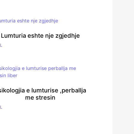
Lumturia eshte nje zgjedhje
L
ikologjia e lumturise ,perballja
me stresin
L