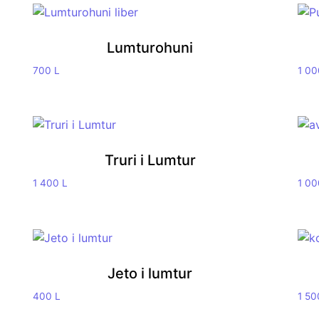
Lumturohuni
700
L
1 0
Truri i Lumtur
1 400
L
1 0
Jeto i lumtur
400
L
1 5