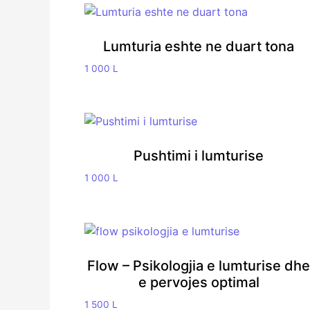
Lumturia eshte ne duart tona
1 000
L
Pushtimi i lumturise
1 000
L
Flow – Psikologjia e lumturise dhe
e pervojes optimal
1 500
L