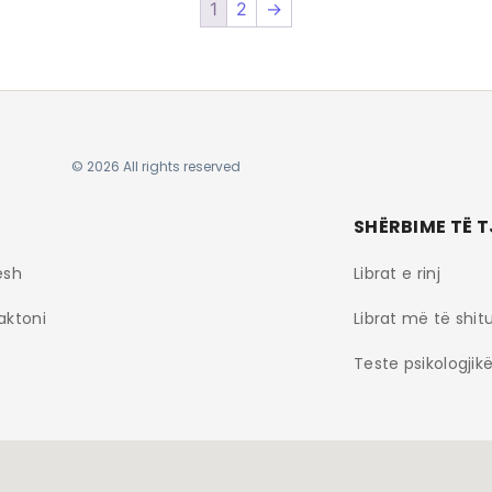
1
2
→
© 2026 All rights reserved
SHËRBIME TË 
esh
Librat e rinj
aktoni
Librat më të shit
Teste psikologjik