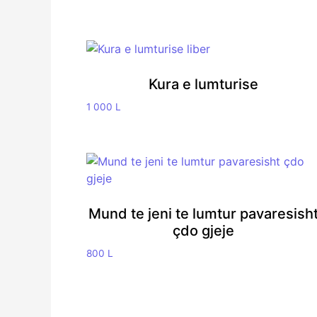
Kura e lumturise
1 000
L
Mund te jeni te lumtur pavaresish
çdo gjeje
800
L