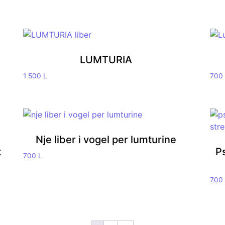
LUMTURIA
1 500
L
700
Nje liber i vogel per lumturine
t
Ps
700
L
700