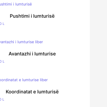
Pushtimi i lumturisë
00
L
Avantazhi i lumturise
00
L
Koordinatat e lumturisë
00
L