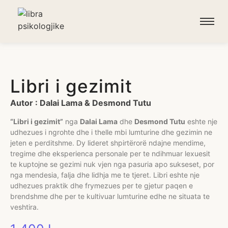
Libri i gezimit
Autor : Dalai Lama & Desmond Tutu
“Libri i gezimit”
nga
Dalai Lama
dhe
Desmond Tutu
eshte nje
udhezues i ngrohte dhe i thelle mbi lumturine dhe gezimin ne
jeten e perditshme. Dy lideret shpirtërorë ndajne mendime,
tregime dhe eksperienca personale per te ndihmuar lexuesit
te kuptojne se gezimi nuk vjen nga pasuria apo sukseset, por
nga mendesia, falja dhe lidhja me te tjeret. Libri eshte nje
udhezues praktik dhe frymezues per te gjetur paqen e
brendshme dhe per te kultivuar lumturine edhe ne situata te
veshtira.