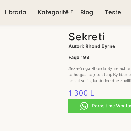
Libraria
Kategoritë
Blog
Teste
Sekreti
Autori: Rhond Byrne
Faqe 199
Sekreti
nga Rhonda Byrne eshte n
terheqjes ne jeten tuaj. Ky libe
ne suksesin, lumturine dhe zhvill
1 300
L
Porosit me Whats