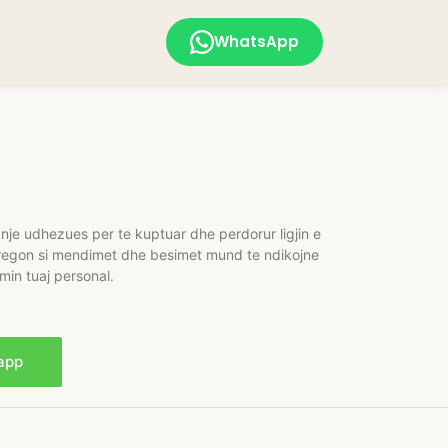
WhatsApp
je udhezues per te kuptuar dhe perdorur ligjin e
r tregon si mendimet dhe besimet mund te ndikojne
imin tuaj personal.
app