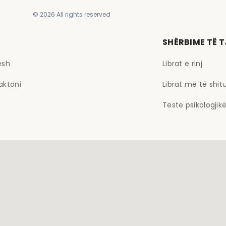
© 2026 All rights reserved
SHËRBIME TË 
esh
Librat e rinj
aktoni
Librat më të shit
Teste psikologjik