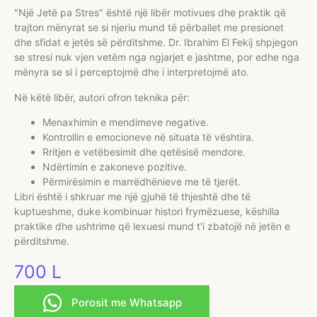
"Një Jetë pa Stres" është një libër motivues dhe praktik që
trajton mënyrat se si njeriu mund të përballet me presionet
dhe sfidat e jetës së përditshme. Dr. Ibrahim El Fekij shpjegon
se stresi nuk vjen vetëm nga ngjarjet e jashtme, por edhe nga
mënyra se si i perceptojmë dhe i interpretojmë ato.
Në këtë libër, autori ofron teknika për:
Menaxhimin e mendimeve negative.
Kontrollin e emocioneve në situata të vështira.
Rritjen e vetëbesimit dhe qetësisë mendore.
Ndërtimin e zakoneve pozitive.
Përmirësimin e marrëdhënieve me të tjerët.
Libri është i shkruar me një gjuhë të thjeshtë dhe të
kuptueshme, duke kombinuar histori frymëzuese, këshilla
praktike dhe ushtrime që lexuesi mund t'i zbatojë në jetën e
përditshme.
700
L
Porosit me Whatsapp