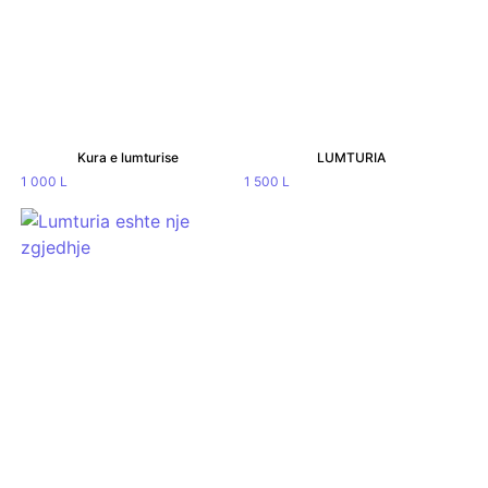
Kura e lumturise
LUMTURIA
1 000
L
1 500
L