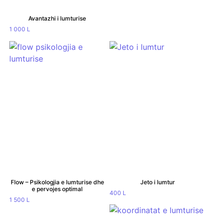
Avantazhi i lumturise
1 000
L
Flow – Psikologjia e lumturise dhe
Jeto i lumtur
e pervojes optimal
400
L
1 500
L