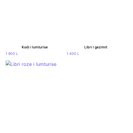
Kodi i lumturise
Libri i gezimit
1 800
L
1 400
L