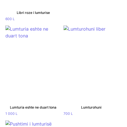
Libri roze i lumturise
600
L
Lumturia eshte ne duart tona
Lumturohuni
1 000
L
700
L