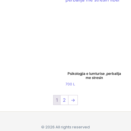
Psikologjia e lumturise ,perballja
me stresin
700
L
1
2
→
© 2026 All rights reserved