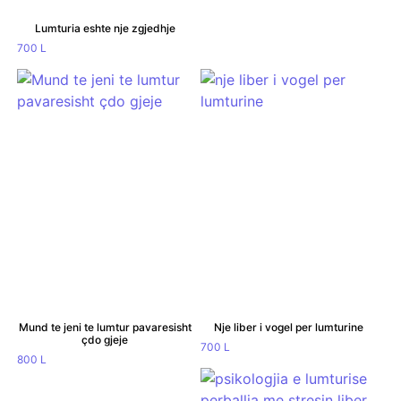
Lumturia eshte nje zgjedhje
700
L
Mund te jeni te lumtur pavaresisht
Nje liber i vogel per lumturine
çdo gjeje
700
L
800
L