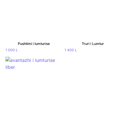
Pushtimi i lumturise
Truri i Lumtur
1 000
L
1 400
L