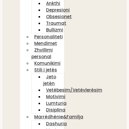
Ankthi
Depresioni
Obsesionet
Traumat
Bullizmi
Personaliteti
Mendimet
Zhvillimi
personal
Komunikimi
Stili i jetës
Jeto
jetën
Vetëbesim/Vetëvlerësim
Motivimi
Lumturia
Disiplina
Marrëdhënie&Familja
Dashuria