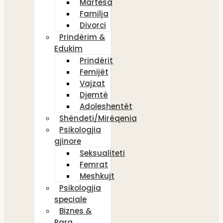
Martesa
Familja
Divorci
Prindërim &
Edukim
Prindërit
Femijët
Vajzat
Djemtë
Adoleshentët
Shëndeti/Mirëqenia
Psikologjia
gjinore
Seksualiteti
Femrat
Meshkujt
Psikologjia
speciale
Biznes &
Para