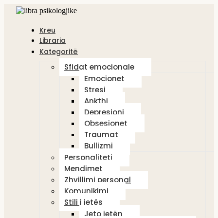
Kreu
Libraria
Kategoritë
Sfidat emocionale
Emocionet
Stresi
Ankthi
Depresioni
Obsesionet
Traumat
Bullizmi
Personaliteti
Mendimet
Zhvillimi personal
Komunikimi
Stili i jetës
Jeto jetën