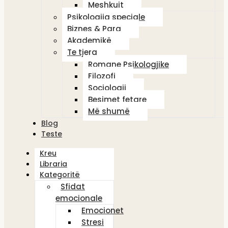
Meshkujt
Psikologjia speciale
Biznes & Para
Akademikë
Te tjera
Romane Psikologjike
Filozofi
Sociologji
Besimet fetare
Më shumë
Blog
Teste
Kreu
Libraria
Kategoritë
Sfidat
emocionale
Emocionet
Stresi