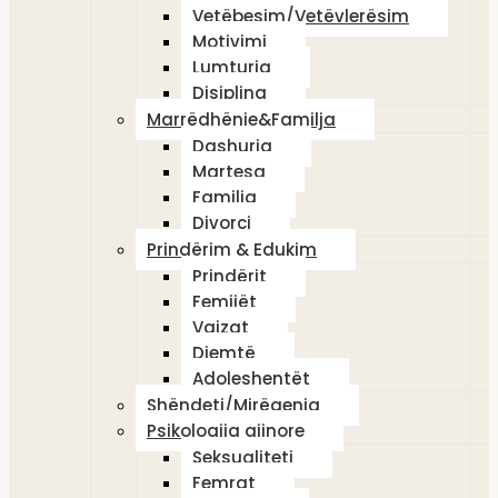
Vetëbesim/Vetëvlerësim
Motivimi
Lumturia
Disiplina
Marrëdhënie&Familja
Dashuria
Martesa
Familja
Divorci
Prindërim & Edukim
Prindërit
Femijët
Vajzat
Djemtë
Adoleshentët
Shëndeti/Mirëqenia
Psikologjia gjinore
Seksualiteti
Femrat