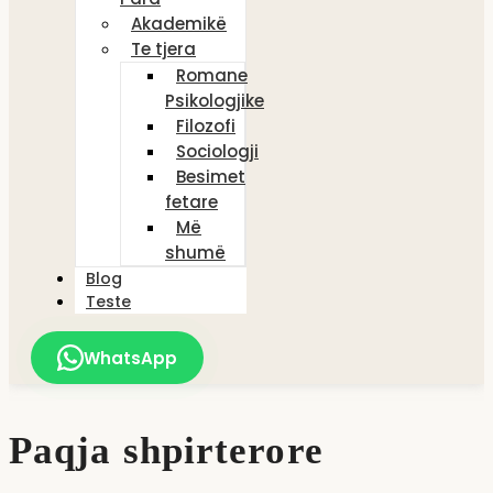
Akademikë
Te tjera
Romane
Psikologjike
Filozofi
Sociologji
Besimet
fetare
Më
shumë
Blog
Teste
WhatsApp
Paqja shpirterore