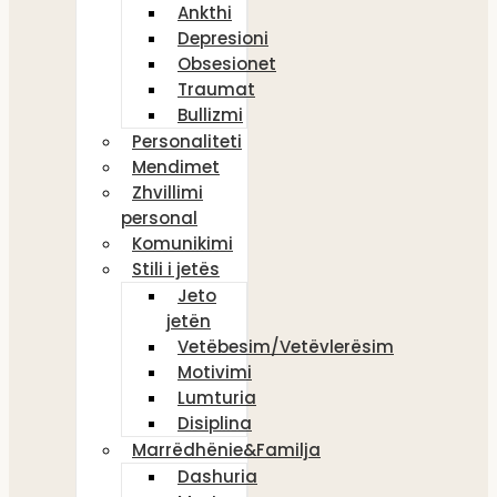
Ankthi
Depresioni
Obsesionet
Traumat
Bullizmi
Personaliteti
Mendimet
Zhvillimi
personal
Komunikimi
Stili i jetës
Jeto
jetën
Vetëbesim/Vetëvlerësim
Motivimi
Lumturia
Disiplina
Marrëdhënie&Familja
Dashuria