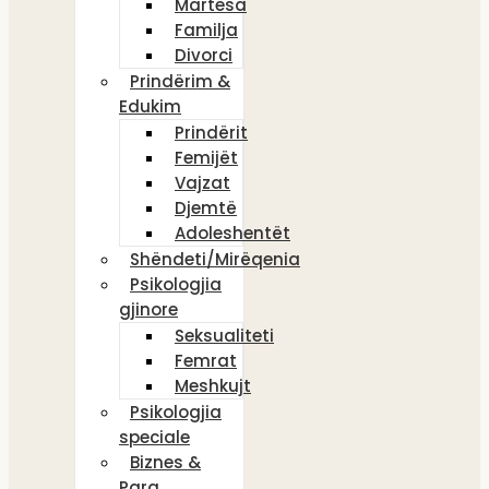
Martesa
Familja
Divorci
Prindërim &
Edukim
Prindërit
Femijët
Vajzat
Djemtë
Adoleshentët
Shëndeti/Mirëqenia
Psikologjia
gjinore
Seksualiteti
Femrat
Meshkujt
Psikologjia
speciale
Biznes &
Para