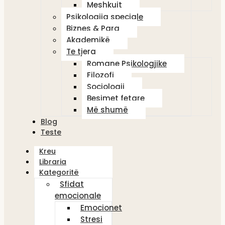
Meshkujt
Psikologjia speciale
Biznes & Para
Akademikë
Te tjera
Romane Psikologjike
Filozofi
Sociologji
Besimet fetare
Më shumë
Blog
Teste
Kreu
Libraria
Kategoritë
Sfidat
emocionale
Emocionet
Stresi