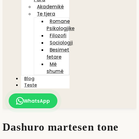
Akademikë
Te tjera
Romane
Psikologjike
Filozofi
Sociologji
Besimet
fetare
Më
shumë
Blog
Teste
WhatsApp
Dashuro martesen tone