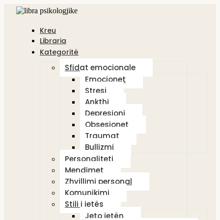
Kreu
Libraria
Kategoritë
Sfidat emocionale
Emocionet
Stresi
Ankthi
Depresioni
Obsesionet
Traumat
Bullizmi
Personaliteti
Mendimet
Zhvillimi personal
Komunikimi
Stili i jetës
Jeto jetën