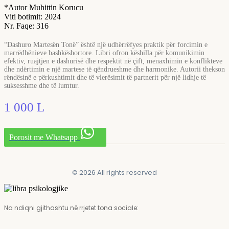
*Autor Muhittin Korucu
Viti botimit: 2024
Nr. Faqe: 316
“Dashuro Martesën Tonë” është një udhërrëfyes praktik për forcimin e
marrëdhënieve bashkëshortore. Libri ofron këshilla për komunikimin
efektiv, ruajtjen e dashurisë dhe respektit në çift, menaxhimin e konflikteve
dhe ndërtimin e një martese të qëndrueshme dhe harmonike. Autorii thekson
rëndësinë e përkushtimit dhe të vlerësimit të partnerit për një lidhje të
suksesshme dhe të lumtur.
1 000
L
Porosit me Whatsapp
© 2026 All rights reserved
Na ndiqni gjithashtu në rrjetet tona sociale: