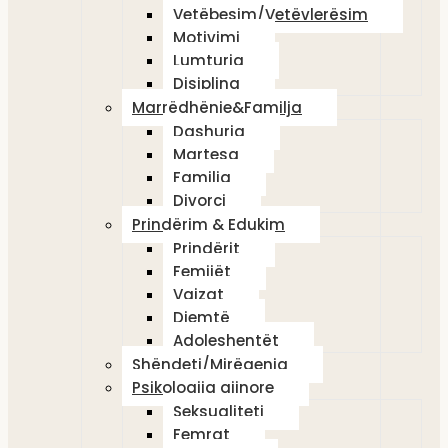
Vetëbesim/Vetëvlerësim
Motivimi
Lumturia
Disiplina
Marrëdhënie&Familja
Dashuria
Martesa
Familja
Divorci
Prindërim & Edukim
Prindërit
Femijët
Vajzat
Djemtë
Adoleshentët
Shëndeti/Mirëqenia
Psikologjia gjinore
Seksualiteti
Femrat