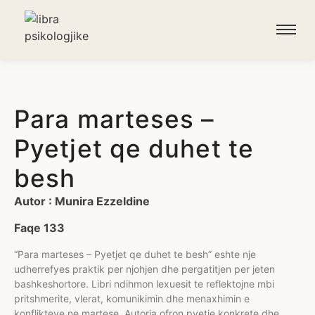
Para marteses –
Pyetjet qe duhet te
besh
Autor : Munira Ezzeldine
Faqe 133
“Para marteses – Pyetjet qe duhet te besh” eshte nje
udherrefyes praktik per njohjen dhe pergatitjen per jeten
bashkeshortore. Libri ndihmon lexuesit te reflektojne mbi
pritshmerite, vlerat, komunikimin dhe menaxhimin e
konflikteve ne martese. Autorja ofron pyetje konkrete dhe