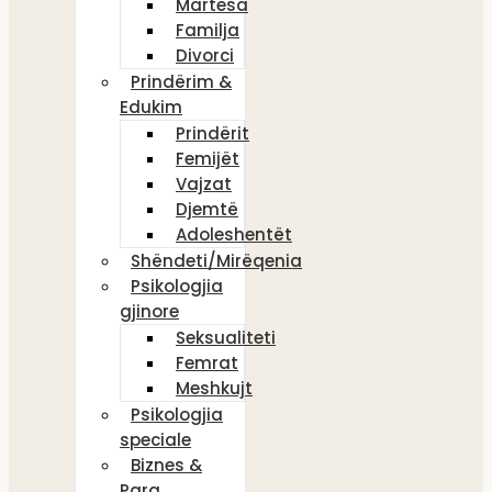
Martesa
Familja
Divorci
Prindërim &
Edukim
Prindërit
Femijët
Vajzat
Djemtë
Adoleshentët
Shëndeti/Mirëqenia
Psikologjia
gjinore
Seksualiteti
Femrat
Meshkujt
Psikologjia
speciale
Biznes &
Para