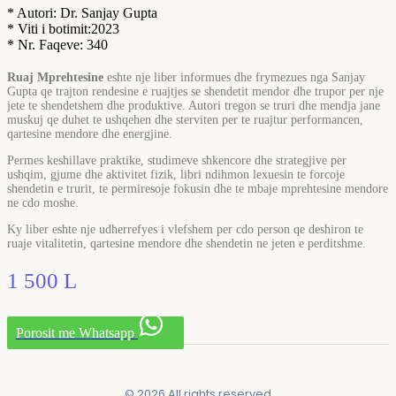
* Autori: Dr. Sanjay Gupta
* Viti i botimit:2023
* Nr. Faqeve: 340
Ruaj Mprehtesine
eshte nje liber informues dhe frymezues nga
Sanjay
Gupta
qe trajton rendesine e ruajtjes se shendetit mendor dhe trupor per nje
jete te shendetshem dhe produktive. Autori tregon se truri dhe mendja jane
muskuj qe duhet te ushqehen dhe sterviten per te ruajtur performancen,
qartesine mendore dhe energjine.
Permes keshillave praktike, studimeve shkencore dhe strategjive per
ushqim, gjume dhe aktivitet fizik, libri ndihmon lexuesin te forcoje
shendetin e trurit, te permiresoje fokusin dhe te mbaje mprehtesine mendore
ne cdo moshe.
Ky liber eshte nje udherrefyes i vlefshem per cdo person qe deshiron te
ruaje vitalitetin, qartesine mendore dhe shendetin ne jeten e perditshme.
1 500
L
Porosit me Whatsapp
© 2026 All rights reserved