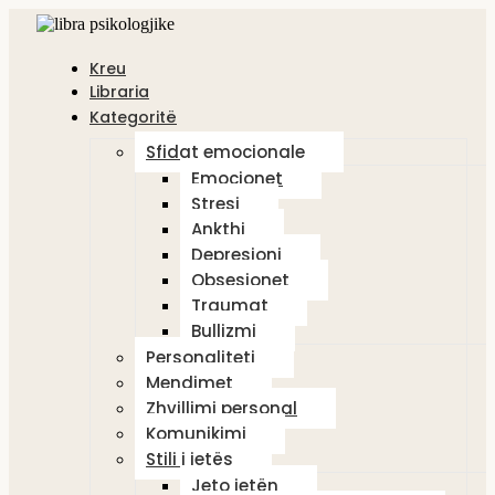
Kreu
Libraria
Kategoritë
Sfidat emocionale
Emocionet
Stresi
Ankthi
Depresioni
Obsesionet
Traumat
Bullizmi
Personaliteti
Mendimet
Zhvillimi personal
Komunikimi
Stili i jetës
Jeto jetën