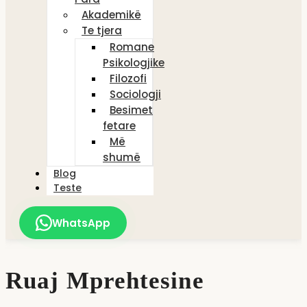
Akademikë
Te tjera
Romane
Psikologjike
Filozofi
Sociologji
Besimet
fetare
Më
shumë
Blog
Teste
WhatsApp
Ruaj Mprehtesine