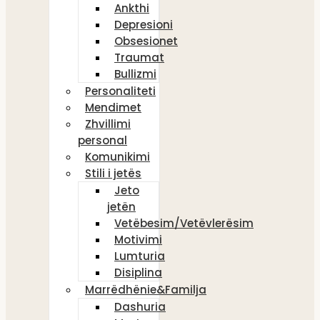
Ankthi
Depresioni
Obsesionet
Traumat
Bullizmi
Personaliteti
Mendimet
Zhvillimi
personal
Komunikimi
Stili i jetës
Jeto
jetën
Vetëbesim/Vetëvlerësim
Motivimi
Lumturia
Disiplina
Marrëdhënie&Familja
Dashuria