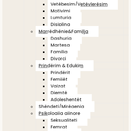
Vetëbesim/Vetëvlerësim
Motivimi
Lumturia
Disiplina
Marrëdhënie&Familja
Dashuria
Martesa
Familja
Divorci
Prindërim & Edukim
Prindërit
Femijët
Vajzat
Djemtë
Adoleshentët
Shëndeti/Mirëqenia
Psikologjia gjinore
Seksualiteti
Femrat