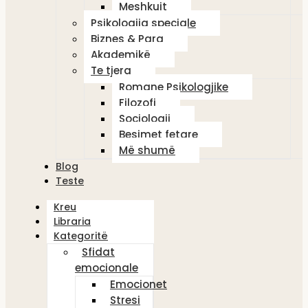
Meshkujt
Psikologjia speciale
Biznes & Para
Akademikë
Te tjera
Romane Psikologjike
Filozofi
Sociologji
Besimet fetare
Më shumë
Blog
Teste
Kreu
Libraria
Kategoritë
Sfidat
emocionale
Emocionet
Stresi