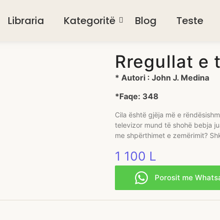
Libraria
Kategoritë
Blog
Teste
Rregullat e 
* Autori : John J. Medina
*Faqe: 348
Cila është gjëja më e rëndësish
televizor mund të shohë bebja ju
me shpërthimet e zemërimit? Shk
1 100
L
Porosit me Whats