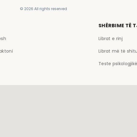
© 2026 All rights reserved
SHËRBIME TË 
esh
Librat e rinj
aktoni
Librat më të shit
Teste psikologjik