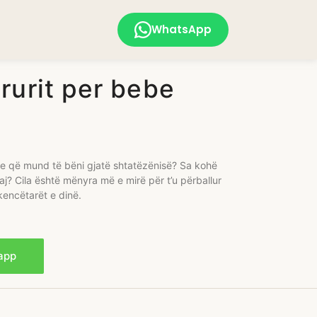
WhatsApp
trurit per bebe
me që mund të bëni gjatë shtatëzënisë? Sa kohë
aj? Cila është mënyra më e mirë për t’u përballur
encëtarët e dinë.
app