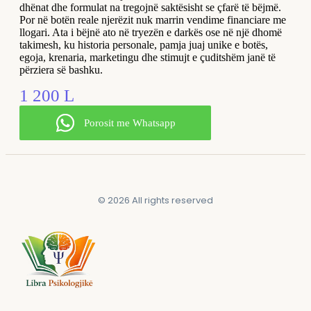
dhënat dhe formulat na tregojnë saktësisht se çfarë të bëjmë.
Por në botën reale njerëzit nuk marrin vendime financiare me
llogari. Ata i bëjnë ato në tryezën e darkës ose në një dhomë
takimesh, ku historia personale, pamja juaj unike e botës,
egoja, krenaria, marketingu dhe stimujt e çuditshëm janë të
përziera së bashku.
1 200
L
Porosit me Whatsapp
© 2026 All rights reserved