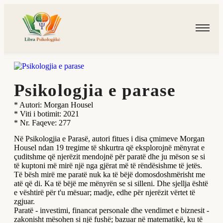
Psikologjia e parase
* Autori: Morgan Housel
* Viti i botimit: 2021
* Nr. Faqeve: 277
Në Psikologjia e Parasë, autori fitues i disa çmimeve Morgan
Housel ndan 19 tregime të shkurtra që eksplorojnë mënyrat e
çuditshme që njerëzit mendojnë për paratë dhe ju mëson se si
të kuptoni më mirë një nga gjërat më të rëndësishme të jetës.
Të bësh mirë me paratë nuk ka të bëjë domosdoshmërisht me
atë që di. Ka të bëjë me mënyrën se si silleni. Dhe sjellja është
e vështirë për t'u mësuar; madje, edhe për njerëzit vërtet të
zgjuar.
Paratë - investimi, financat personale dhe vendimet e biznesit -
zakonisht mësohen si një fushë; bazuar në matematikë, ku të