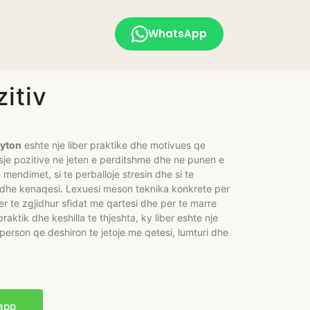
WhatsApp
itiv
ayton
eshte nje liber praktike dhe motivues qe
asje pozitive ne jeten e perditshme dhe ne punen e
 mendimet, si te perballoje stresin dhe si te
s dhe kenaqesi. Lexuesi meson teknika konkrete per
er te zgjidhur sfidat me qartesi dhe per te marre
ktik dhe keshilla te thjeshta, ky liber eshte nje
erson qe deshiron te jetoje me qetesi, lumturi dhe
app