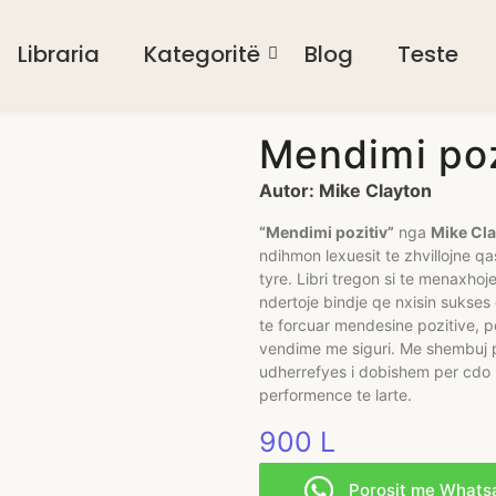
Libraria
Kategoritë
Blog
Teste
Mendimi poz
Autor: Mike Clayton
“Mendimi pozitiv”
nga
Mike Cl
ndihmon lexuesit te zhvillojne q
tyre. Libri tregon si te menaxhoje
ndertoje bindje qe nxisin sukse
te forcuar mendesine pozitive, p
vendime me siguri. Me shembuj pra
udherrefyes i dobishem per cdo p
performence te larte.
900
L
Porosit me Whats