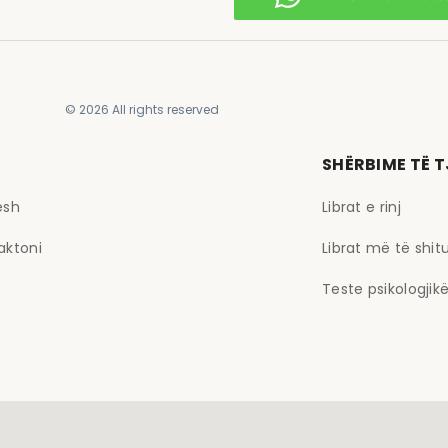
© 2026 All rights reserved
SHËRBIME TË 
esh
Librat e rinj
aktoni
Librat më të shit
Teste psikologjik