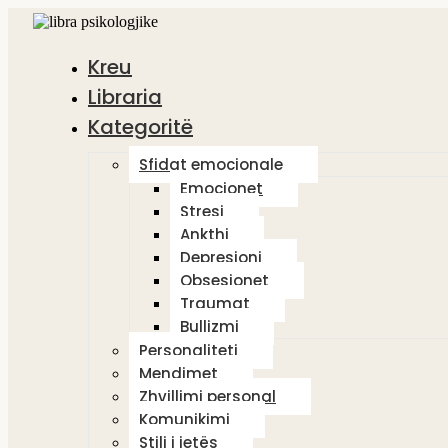
Kreu
Libraria
Kategoritë
Sfidat emocionale
Emocionet
Stresi
Ankthi
Depresioni
Obsesionet
Traumat
Bullizmi
Personaliteti
Mendimet
Zhvillimi personal
Komunikimi
Stili i jetës