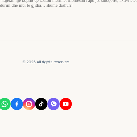
aj ndjekin një kopsht që zbaton mësimet Montessori apo jo: sidoqoftë, aktivitete
ak durim dhe mbi të gjitha… shumë dashuri!
© 2026 All rights reserved