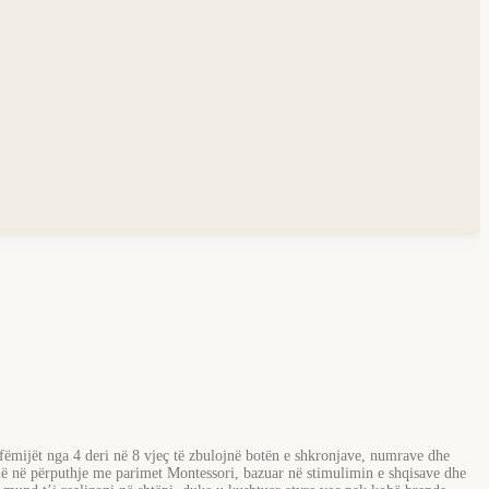
fëmijët nga 4 deri në 8 vjeç të zbulojnë botën e shkronjave, numrave dhe
janë në përputhje me parimet Montessori, bazuar në stimulimin e shqisave dhe