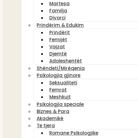
Martesa
Familja
Divorci
Prindërim & Edukim
Prindërit
Femijët
Vajzat
Djemtë
Adoleshentët
Shëndeti/Mirëqenia
Psikologjia gjinore
Seksualiteti
Femrat
Meshkujt
Psikologjia speciale
Biznes & Para
Akademikë
Te tjera
Romane Psikologjike