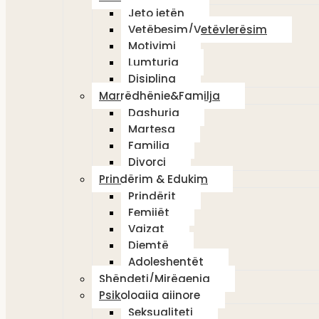
Jeto jetën
Vetëbesim/Vetëvlerësim
Motivimi
Lumturia
Disiplina
Marrëdhënie&Familja
Dashuria
Martesa
Familja
Divorci
Prindërim & Edukim
Prindërit
Femijët
Vajzat
Djemtë
Adoleshentët
Shëndeti/Mirëqenia
Psikologjia gjinore
Seksualiteti