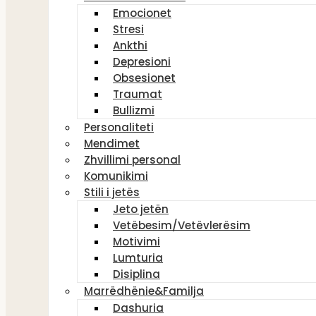
Emocionet
Stresi
Ankthi
Depresioni
Obsesionet
Traumat
Bullizmi
Personaliteti
Mendimet
Zhvillimi personal
Komunikimi
Stili i jetës
Jeto jetën
Vetëbesim/Vetëvlerësim
Motivimi
Lumturia
Disiplina
Marrëdhënie&Familja
Dashuria