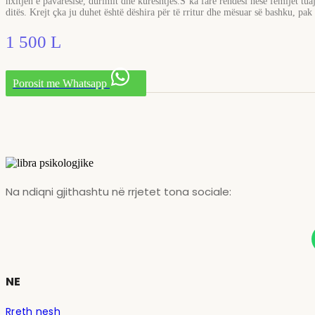
nxitjen e pavarësisë, durimit dhe kureshtjes.S’ka fare rëndësi nëse fëmijët tu
ditës. Krejt çka ju duhet është dëshira për të rritur dhe mësuar së bashku, p
1 500
L
Porosit me Whatsapp
Na ndiqni gjithashtu në rrjetet tona sociale:
NE
Rreth nesh