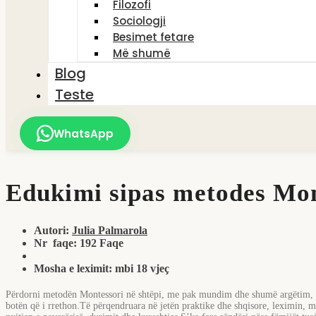
Filozofi
Sociologji
Besimet fetare
Më shumë
Blog
Teste
WhatsApp
Edukimi sipas metodes Mon
Autori:
Julia Palmarola
Nr faqe:
192 Faqe
Mosha e leximit:
mbi 18 vjeç
Përdorni metodën Montessori në shtëpi, me pak mundim dhe shumë argëtim, falë
botën që i rrethon.Të përqendruara në jetën praktike dhe shqisore, leximin, m