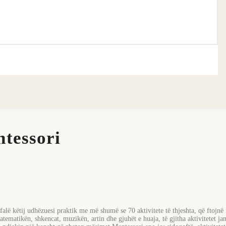
tessori
 këtij udhëzuesi praktik me më shumë se 70 aktivitete të thjeshta, që ftojnë 
atematikën, shkencat, muzikën, artin dhe gjuhët e huaja, të gjitha aktivitetet 