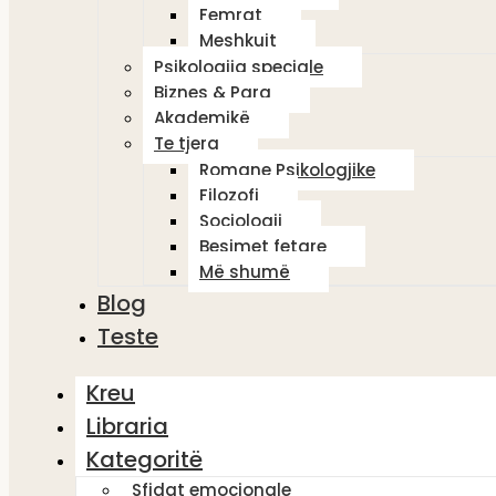
Femrat
Meshkujt
Psikologjia speciale
Biznes & Para
Akademikë
Te tjera
Romane Psikologjike
Filozofi
Sociologji
Besimet fetare
Më shumë
Blog
Teste
Kreu
Libraria
Kategoritë
Sfidat emocionale