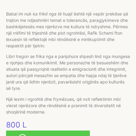
Babai im nuk ka frikë nga të huajt
është një vepër prekëse që
trajton me ndjeshmëri temat e tolerancës, paragjykimeve dhe
bashkëjetesës mes njerëzve me kultura të ndryshme. Përmes
një rrëfimi të thjeshtë dhe plot ngrohtësi, Rafik Schami fton
lexuesin të reflektojë mbi rëndësinë e mirëkuptimit dhe
respektit për tjetrin.
Libri tregon se frika nga e panjohura shpesh lind nga mungesa
e njohjes dhe komunikimit. Me personazhe të besueshëm dhe
situata që pasqyrojnë realitetin e emigracionit dhe integrimit,
autori përcjell mesazhin se empatia dhe hapja ndaj të tjerëve
janë ura që lidhin njerëzit, pavarësisht origjinës apo kulturës
së tyre.
Një lexim i ngrohtë dhe frymëzues, që nxit reflektimin mbi
vlerat njerëzore dhe rëndësinë e pranimit të diversitetit në
shoqërinë moderne.
800
L