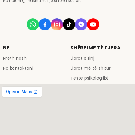
Na ndiqni gjithashtu në rrjetet tona sociale:
NE
SHËRBIME TË TJERA
Rreth nesh
Librat e rinj
Na kontaktoni
Librat më të shitur
Teste psikologjikë