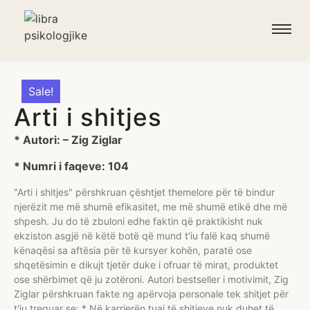
Sale!
Arti i shitjes
* Autori: – Zig Ziglar
* Numri i faqeve: 104
"Arti i shitjes" përshkruan çështjet themelore për të bindur
njerëzit me më shumë efikasitet, me më shumë etikë dhe më
shpesh. Ju do të zbuloni edhe faktin që praktikisht nuk
ekziston asgjë në këtë botë që mund t'iu falë kaq shumë
kënaqësi sa aftësia për të kursyer kohën, paratë ose
shqetësimin e dikujt tjetër duke i ofruar të mirat, produktet
ose shërbimet që ju zotëroni. Autori bestseller i motivimit, Zig
Ziglar përshkruan fakte ng apërvoja personale tek shitjet për
t'iu treguar se: * Në karrierën tuaj të shitjeve nuk duhet të