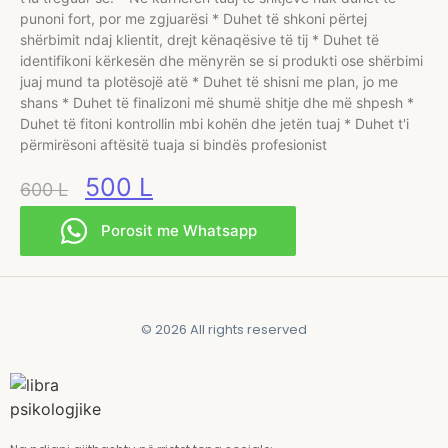
punoni fort, por me zgjuarësi * Duhet të shkoni përtej
shërbimit ndaj klientit, drejt kënaqësive të tij * Duhet të
identifikoni kërkesën dhe mënyrën se si produkti ose shërbimi
juaj mund ta plotësojë atë * Duhet të shisni me plan, jo me
shans * Duhet të finalizoni më shumë shitje dhe më shpesh *
Duhet të fitoni kontrollin mbi kohën dhe jetën tuaj * Duhet t'i
përmirësoni aftësitë tuaja si bindës profesionist
500
L
600
L
Porosit me Whatsapp
© 2026 All rights reserved