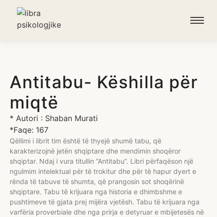
Antitabu- Këshilla për
miqtë
* Autori : Shaban Murati
*Faqe: 167
Qëllimi i librit tim është të thyejë shumë tabu, që
karakterizojnë jetën shqiptare dhe mendimin shoqëror
shqiptar. Ndaj i vura titullin “Antitabu”. Libri përfaqëson një
ngulmim intelektual për të trokitur dhe për të hapur dyert e
rënda të tabuve të shumta, që prangosin sot shoqërinë
shqiptare. Tabu të krijuara nga historia e dhimbshme e
pushtimeve të gjata prej mijëra vjetësh. Tabu të krijuara nga
varfëria proverbiale dhe nga prirja e detyruar e mbijetesës në