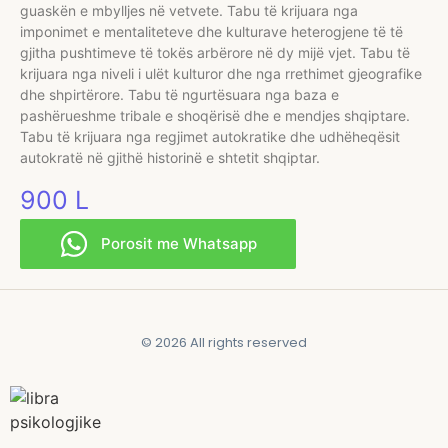
guaskën e mbylljes në vetvete. Tabu të krijuara nga
imponimet e mentaliteteve dhe kulturave heterogjene të të
gjitha pushtimeve të tokës arbërore në dy mijë vjet. Tabu të
krijuara nga niveli i ulët kulturor dhe nga rrethimet gjeografike
dhe shpirtërore. Tabu të ngurtësuara nga baza e
pashërueshme tribale e shoqërisë dhe e mendjes shqiptare.
Tabu të krijuara nga regjimet autokratike dhe udhëheqësit
autokratë në gjithë historinë e shtetit shqiptar.
900
L
Porosit me Whatsapp
© 2026 All rights reserved