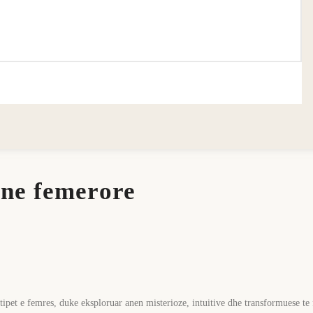
ine femerore
etipet e femres, duke eksploruar anen misterioze, intuitive dhe transformuese te