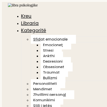
Kreu
Libraria
Kategoritë
Sfidat emocionale
Emocionet
Stresi
Ankthi
Depresioni
Obsesionet
Traumat
Bullizmi
Personaliteti
Mendimet
Zhvillimi personal
Komunikimi
Stili i jetës