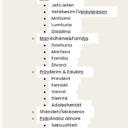
Jeto jetën
Vetëbesim/Vetëvlerësim
Motivimi
Lumturia
Disiplina
Marrëdhënie&Familja
Dashuria
Martesa
Familja
Divorci
Prindërim & Edukim
Prindërit
Femijët
Vajzat
Djemtë
Adoleshentët
Shëndeti/Mirëqenia
Psikologjia gjinore
Seksualiteti