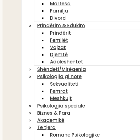
Martesa
Familja
Divorci
Prindërim & Edukim
Prindërit
Femijët
Vajzat
Djemtë
Adoleshentët
Shëndeti/Mirëqenia
Psikologjia gjinore
Seksualiteti
Femrat
Meshkujt
Psikologjia speciale
Biznes & Para
Akademikë
Te tjera
Romane Psikologjike