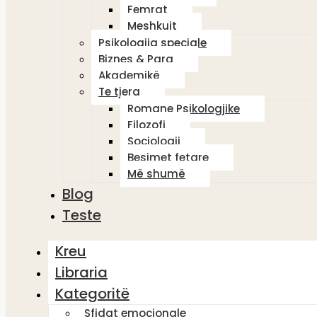
Femrat
Meshkujt
Psikologjia speciale
Biznes & Para
Akademikë
Te tjera
Romane Psikologjike
Filozofi
Sociologji
Besimet fetare
Më shumë
Blog
Teste
Kreu
Libraria
Kategoritë
Sfidat emocionale