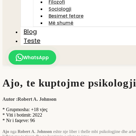
Filozofi
Sociologji
Besimet fetare
Më shumë
Blog
Teste
WhatsApp
Ajo, te kuptojme psikologj
Autor :Robert A. Johnson
* Grupmosha: +18 vjeç
* Viti i botimit: 2022
* Nr i faqeve: 96
Ajo
nga
Robert A. Johnson
eshte nje liber i thelle mbi psikologjine dhe ark