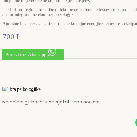
lidhjet me te tjeret dhe ne kuptimin e plote te jetes.
Libri ofron tregime, mite dhe reflektime qe ndihmojne lexuesit te kuptojne di
arritur integrim dhe ekuiliber psikologjik.
Ajo
eshte ideal per ata qe deshirojne te kuptojne energjine femerore, arketipa
700
L
Porosit me Whatsapp
Na ndiqni gjithashtu në rrjetet tona sociale: