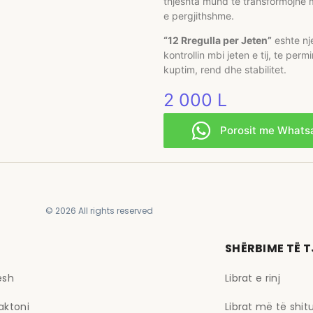
thjeshta mund te transformojne m
e pergjithshme.
“12 Rregulla per Jeten”
eshte nj
kontrollin mbi jeten e tij, te perm
kuptim, rend dhe stabilitet.
2 000
L
Porosit me Whats
© 2026 All rights reserved
SHËRBIME TË 
esh
Librat e rinj
aktoni
Librat më të shit