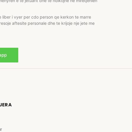
enyren e te jetuarit dhe te ndikojne ne mireqenien
e liber i vyer per cdo person qe kerkon te marre
iresoje aftesite personale dhe te krijoje nje jete me
app
TJERA
ur