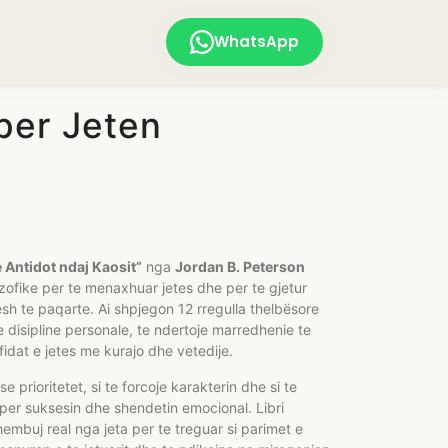
WhatsApp
 per Jeten
e Antidot ndaj Kaosit”
nga
Jordan B. Peterson
zofike per te menaxhuar jetes dhe per te gjetur
sh te paqarte. Ai shpjegon 12 rregulla thelbësore
e disipline personale, te ndertoje marredhenie te
idat e jetes me kurajo dhe vetedije.
 prioritetet, si te forcoje karakterin dhe si te
per suksesin dhe shendetin emocional. Libri
hembuj real nga jeta per te treguar si parimet e