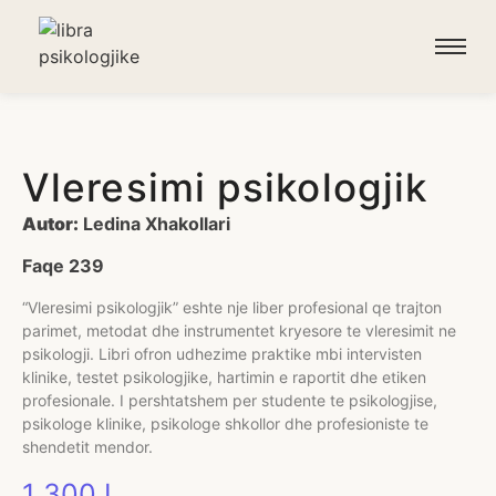
Vleresimi psikologjik
Autor:
Ledina Xhakollari
Faqe 239
“Vleresimi psikologjik” eshte nje liber profesional qe trajton
parimet, metodat dhe instrumentet kryesore te vleresimit ne
psikologji. Libri ofron udhezime praktike mbi intervisten
klinike, testet psikologjike, hartimin e raportit dhe etiken
profesionale. I pershtatshem per studente te psikologjise,
psikologe klinike, psikologe shkollor dhe profesioniste te
shendetit mendor.
1 300
L