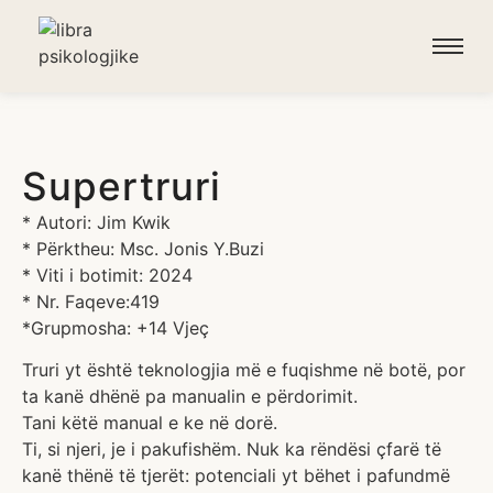
Supertruri
* Autori: Jim Kwik
* Përktheu: Msc. Jonis Y.Buzi
* Viti i botimit: 2024
* Nr. Faqeve:419
*Grupmosha: +14 Vjeç
Truri yt është teknologjia më e fuqishme në botë, por
ta kanë dhënë pa manualin e përdorimit.
Tani këtë manual e ke në dorë.
Ti, si njeri, je i pakufishëm. Nuk ka rëndësi çfarë të
kanë thënë të tjerët: potenciali yt bëhet i pafundmë