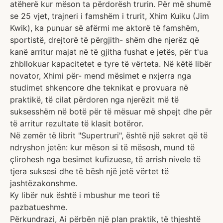
atëherë kur mëson ta përdorësh trurin. Për më shumë
se 25 vjet, trajneri i famshëm i trurit, Xhim Kuiku (Jim
Kwik), ka punuar së afërmi me aktorë të famshëm,
sportistë, drejtorë të përgjith- shëm dhe njerëz që
kanë arritur majat në të gjitha fushat e jetës, për t'ua
zhbllokuar kapacitetet e tyre të vërteta. Në këtë libër
novator, Xhimi për- mend mësimet e nxjerra nga
studimet shkencore dhe teknikat e provuara në
praktikë, të cilat përdoren nga njerëzit më të
suksesshëm në botë për të mësuar më shpejt dhe për
të arritur rezultate të klasit botëror.
Në zemër të librit "Supertruri", është një sekret që të
ndryshon jetën: kur mëson si të mësosh, mund të
çlirohesh nga besimet kufizuese, të arrish nivele të
tjera suksesi dhe të bësh një jetë vërtet të
jashtëzakonshme.
Ky libër nuk është i mbushur me teori të
pazbatueshme.
Përkundrazi, Ai përbën një plan praktik, të thjeshtë