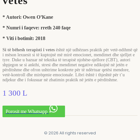
vetes
* Autori:
Owen O’Kane
* Numri i faqeve: rreth 240 faqe
* Viti i botimit: 2018
Si të bëhesh terapisti i vetes
është një udhëzues praktik për vetë-ndihmë që
i mëson lexuesit si të kuptojnë më mirë emocionet, mendimet dhe sjelljet e
tyre. Duke u bazuar në teknika të terapisë njohëse-sjellore (CBT), autori
shpjegon se si ankthi, stresi dhe mendimet negative ndikojnë në jetën e
përditshme dhe ofron ushtrime konkrete për të ndërtuar qetësi mendore,
vetë-kontroll dhe mirëqenie emocionale. Libri është i thjeshtë për t’u
ndjekur dhe i fokusuar në zbatimin praktik në jetën e përditshme.
1 300
L
Porosit me Whatsapp
© 2026 All rights reserved