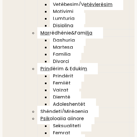
Vetëbesim/Vetëvlerësim
Motivimi
Lumturia
Disiplina
Marrëdhënie&Familja
Dashuria
Martesa
Familja
Divorci
Prindërim & Edukim
Prindërit
Femijët
Vajzat
Djemtë
Adoleshentët
Shëndeti/Mirëqenia
Psikologjia gjinore
Seksualiteti
Femrat