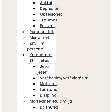
Ankthi
Depresioni
Obsesionet
Traumat
Bullizmi
Personaliteti
Mendimet
Zhvillimi
personal
Komunikimi
Stili i jetës
Jeto
jetën
Vetëbesim/Vetëvlerësim
Motivimi
Lumturia
Disiplina
Marrëdhënie&Familja
Dashuria