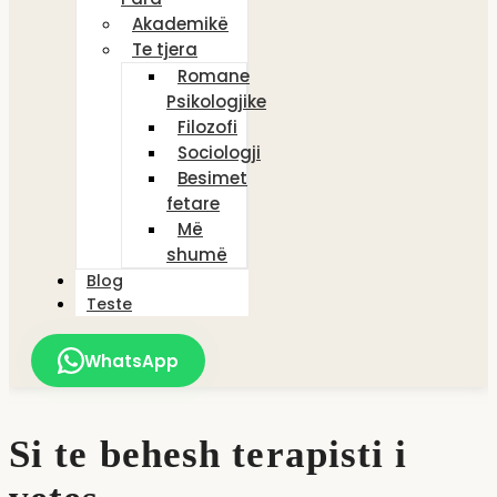
Akademikë
Te tjera
Romane
Psikologjike
Filozofi
Sociologji
Besimet
fetare
Më
shumë
Blog
Teste
WhatsApp
Si te behesh terapisti i