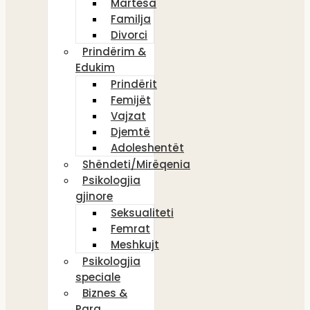
Martesa
Familja
Divorci
Prindërim &
Edukim
Prindërit
Femijët
Vajzat
Djemtë
Adoleshentët
Shëndeti/Mirëqenia
Psikologjia
gjinore
Seksualiteti
Femrat
Meshkujt
Psikologjia
speciale
Biznes &
Para