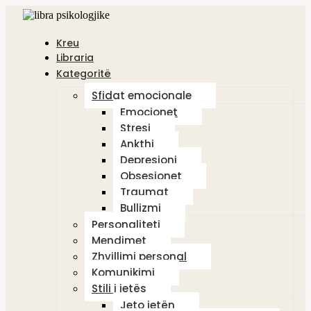
Kreu
Libraria
Kategoritë
Sfidat emocionale
Emocionet
Stresi
Ankthi
Depresioni
Obsesionet
Traumat
Bullizmi
Personaliteti
Mendimet
Zhvillimi personal
Komunikimi
Stili i jetës
Jeto jetën