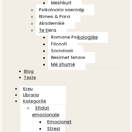
Meshkujt
Psikologjia speciale
Biznes & Para
Akademikë
Te tjera
Romane Psikologjike
Filozofi
Sociologji
Besimet fetare
Më shumë
Blog
Teste
Kreu
Libraria
Kategoritë
Sfidat
emocionale
Emocionet
Stresi