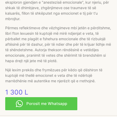
eksploron gjendjen e "anestezisë emocionale", kur njeriu, për
shkak të dhimbjeve, zhgënjimeve ose traumave të së
kaluarës, fillon të shkëputet nga emocionet e tij për t'u
mbrojtur.
Përmes reflektimeve dhe vëzhgimeve mbi jetën e përditshme,
libri fton lexuesin të kuptojë më mirë ndjenjat e veta, të
përballet me plagët e fshehura emocionale dhe të rizbulojë
aftësinë për të dashur, për të ndier dhe për të krijuar lidhje më
të shëndetshme. Autorja thekson rëndësinë e vetëdijes
emocionale, pranimit të vetes dhe shërimit të brendshëm si
hapa drejt një jete më të plotë.
Një lexim prekës dhe frymëzues për këdo që dëshiron të
kuptojë më thellë emocionet e veta dhe të ndërtojë
marrëdhënie më autentike me njerëzit që e rrethojnë.
1 300
L
Porosit me Whatsapp