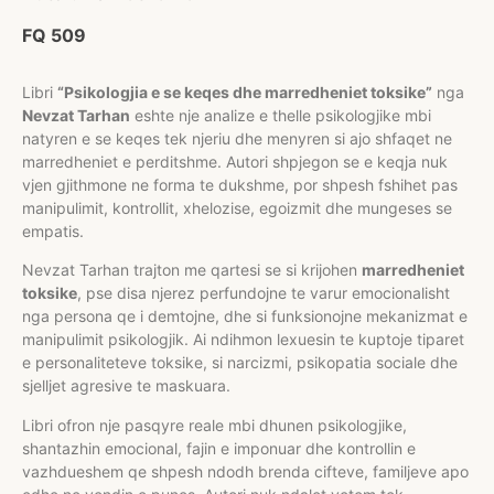
FQ 509
Libri
“Psikologjia e se keqes dhe marredheniet toksike”
nga
Nevzat Tarhan
eshte nje analize e thelle psikologjike mbi
natyren e se keqes tek njeriu dhe menyren si ajo shfaqet ne
marredheniet e perditshme. Autori shpjegon se e keqja nuk
vjen gjithmone ne forma te dukshme, por shpesh fshihet pas
manipulimit, kontrollit, xhelozise, egoizmit dhe mungeses se
empatis.
Nevzat Tarhan trajton me qartesi se si krijohen
marredheniet
toksike
, pse disa njerez perfundojne te varur emocionalisht
nga persona qe i demtojne, dhe si funksionojne mekanizmat e
manipulimit psikologjik. Ai ndihmon lexuesin te kuptoje tiparet
e personaliteteve toksike, si narcizmi, psikopatia sociale dhe
sjelljet agresive te maskuara.
Libri ofron nje pasqyre reale mbi dhunen psikologjike,
shantazhin emocional, fajin e imponuar dhe kontrollin e
vazhdueshem qe shpesh ndodh brenda cifteve, familjeve apo