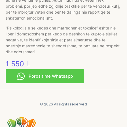
edhe ne vendin e punes. Autori nuk ndalet vetem tek
problemi, por jep edhe zgjidhje praktike per te vendosur kufij,
per te mbrojtur veten dhe per te dal nga nje raport qe te
shkaterron emocionalisht.
“Psikologjia e se keqes dhe marredheniet toksike” eshte nje
liber i domosdoshem per kedo qe deshiron te kuptoje sjelljet
negative, te identifikoje sinjalet paralajmeruese dhe te
ndertoje marredhenie te shendetshme, te bazuara ne respekt
dhe ndershmeri.
1 550
L
Porosit me Whatsapp
© 2026 All rights reserved