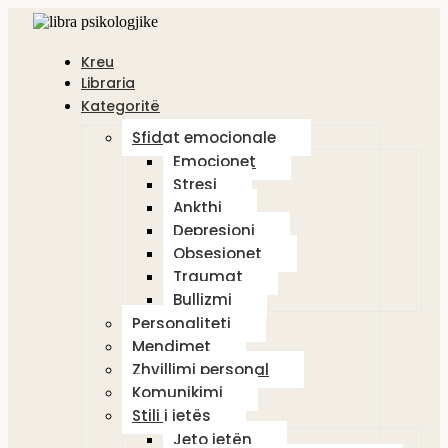
Kreu
Libraria
Kategoritë
Sfidat emocionale
Emocionet
Stresi
Ankthi
Depresioni
Obsesionet
Traumat
Bullizmi
Personaliteti
Mendimet
Zhvillimi personal
Komunikimi
Stili i jetës
Jeto jetën