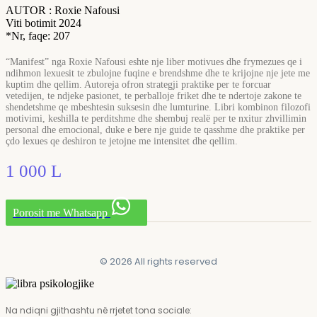
AUTOR : Roxie Nafousi
Viti botimit 2024
*Nr, faqe: 207
“Manifest” nga
Roxie Nafousi
eshte nje liber motivues dhe frymezues qe i
ndihmon lexuesit te zbulojne fuqine e brendshme dhe te krijojne nje jete me
kuptim dhe qellim. Autoreja ofron strategji praktike per te forcuar
vetedijen, te ndjeke pasionet, te perballoje friket dhe te ndertoje zakone te
shendetshme qe mbeshtesin suksesin dhe lumturine. Libri kombinon filozofi
motivimi, keshilla te perditshme dhe shembuj realë per te nxitur zhvillimin
personal dhe emocional, duke e bere nje guide te qasshme dhe praktike per
çdo lexues qe deshiron te jetojne me intensitet dhe qellim.
1 000
L
Porosit me Whatsapp
© 2026 All rights reserved
Na ndiqni gjithashtu në rrjetet tona sociale: