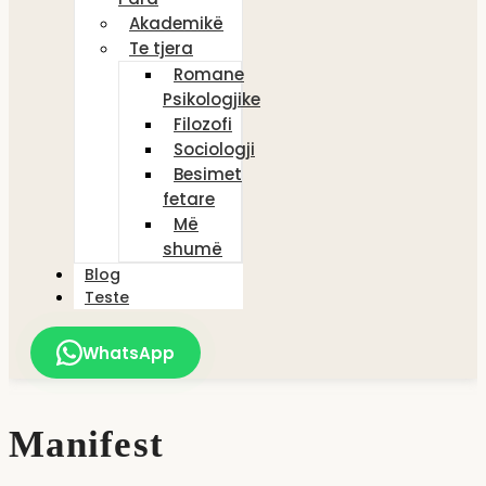
Akademikë
Te tjera
Romane
Psikologjike
Filozofi
Sociologji
Besimet
fetare
Më
shumë
Blog
Teste
WhatsApp
Manifest