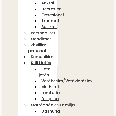
Ankthi
Depresioni
Obsesionet
Traumat
Bullizmi
Personaliteti
Mendimet
Zhvillimi
personal
Komunikimi
Stili i jetës
Jeto
jetën
Vetëbesim/Vetëvlerësim
Motivimi
Lumturia
Disiplina
Marrëdhënie&Familja
Dashuria