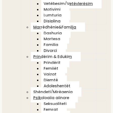
Vetëbesim/Vetëvlerësim
Motivimi
Lumturia
Disiplina
Marrëdhënie&Familja
Dashuria
Martesa
Familja
Divorci
Prindërim & Edukim
Prindërit
Femijët
Vajzat
Djemtë
Adoleshentët
Shëndeti/Mirëqenia
Psikologjia gjinore
Seksualiteti
Femrat