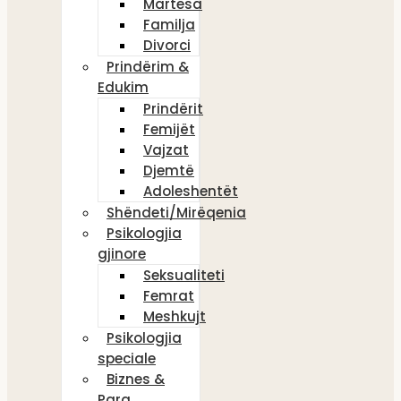
Martesa
Familja
Divorci
Prindërim &
Edukim
Prindërit
Femijët
Vajzat
Djemtë
Adoleshentët
Shëndeti/Mirëqenia
Psikologjia
gjinore
Seksualiteti
Femrat
Meshkujt
Psikologjia
speciale
Biznes &
Para