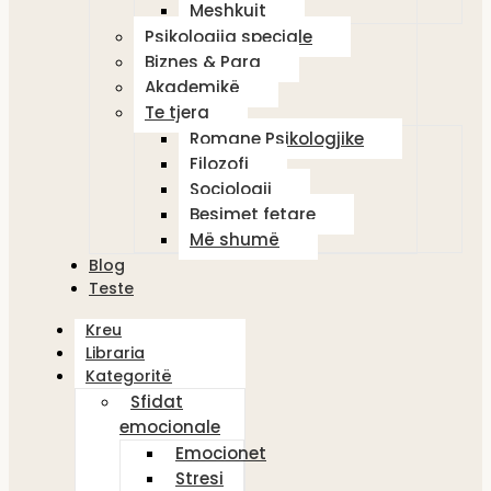
Meshkujt
Psikologjia speciale
Biznes & Para
Akademikë
Te tjera
Romane Psikologjike
Filozofi
Sociologji
Besimet fetare
Më shumë
Blog
Teste
Kreu
Libraria
Kategoritë
Sfidat
emocionale
Emocionet
Stresi