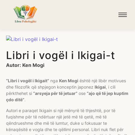
Libri i vogël i Ikigai-t
Autor: Ken Mogi
“Libri i vogël i Ikigait”
nga
Ken Mogi
është një libër motivues
dhe filozofik që shpjegon konceptin japonez
Ikigai
, i cili
përkthehet si
“arsyeja për të jetuar”
ose
“ajo që të jep kuptim
çdo ditë”
.
Autori e paraqet Ikigain si një mënyrë të thjeshtë, por të
fuqishme për të ndërtuar një jetë më të qetë, më të
qëndrueshme dhe më të lumtur, duke u fokusuar te
kënaqësitë e vogla dhe te qëllimi personal. Libri nuk flet për