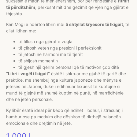
suksesin e madh të menjëhershëm, por për rëndësinë e
ritmit
të përditshëm
, përkushtimit dhe gëzimit që vjen nga gjërat e
thjeshta.
Ken Mogi e ndërton librin mbi
5 shtyllat kryesore të Ikigait
, të
cilat lidhen me:
të fillosh nga gjërat e vogla
të çlirosh veten nga presioni i perfeksionit
të jetosh në harmoni me të tjerët
të shijosh momentin
të gjesh një qëllim personal që të motivon çdo ditë
“Libri i vogël i Ikigait”
është i shkruar me gjuhë të qartë dhe
praktike, me shembuj nga kultura japoneze dhe mënyra e
jetesës në Japoni, duke i ndihmuar lexuesit të kuptojnë si
mund të gjejnë më shumë kuptim në punë, në marrëdhënie
dhe në jetën personale.
Ky libër është ideal për këdo që ndihet i lodhur, i stresuar, i
humbur ose pa motivim dhe dëshiron të rikthejë balancën
emocionale dhe drejtimin në jetë.
1 000
L