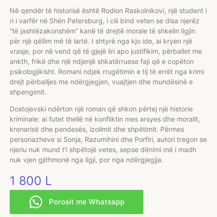
Në qendër të historisë është Rodion Raskolnikovi, një student i
ri i varfër në Shën Petersburg, i cili bind veten se disa njerëz
“të jashtëzakonshëm” kanë të drejtë morale të shkelin ligjin
për një qëllim më të lartë. I shtyrë nga kjo ide, ai kryen një
vrasje, por në vend që të gjejë liri apo justifikim, përballet me
ankth, frikë dhe një ndjenjë shkatërruese faji që e copëton
psikologjikisht. Romani ndjek rrugëtimin e tij të errët nga krimi
drejt përballjes me ndërgjegjen, vuajtjen dhe mundësinë e
shpengimit.
Dostojevski ndërton një roman që shkon përtej një historie
kriminale: ai futet thellë në konfliktin mes arsyes dhe moralit,
krenarisë dhe pendesës, izolimit dhe shpëtimit. Përmes
personazheve si Sonja, Razumihini dhe Porfiri, autori tregon se
njeriu nuk mund t’i shpëtojë vetes, sepse dënimi më i madh
nuk vjen gjithmonë nga ligji, por nga ndërgjegjja.
1 800
L
Porosit me Whatsapp