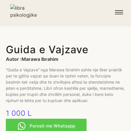
Guida e Vajzave
Autor :Marawa Ibrahim
“Guida e Vajzave” nga Marawa Ibrahim eshte nje liber praktik
per te gjitha vajzat qe duan te njohin veten, te forcojne
besimin tek vetja dhe te zhvillojne aftesi te shendetshme ne
jeten e perditshme. Libri ofron keshilla per sjellje, marredhenie,
kujdes per trupin dhe zhvillim personal, duke i bere keto
njohuri te lehta per tu kuptuar dhe aplikuar.
1 000
L
Porosit me Whatsapp