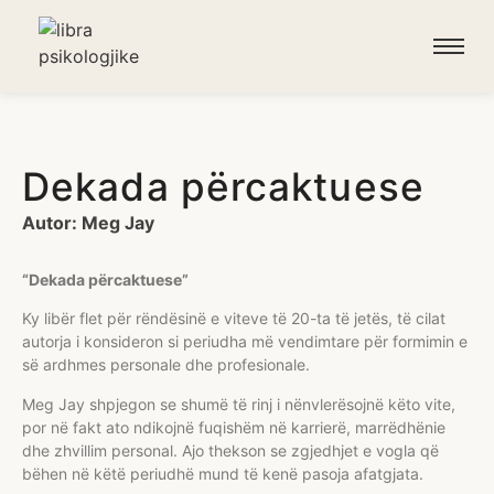
Dekada përcaktuese
Autor: Meg Jay
“Dekada përcaktuese”
Ky libër flet për rëndësinë e viteve të 20-ta të jetës, të cilat
autorja i konsideron si periudha më vendimtare për formimin e
së ardhmes personale dhe profesionale.
Meg Jay
shpjegon se shumë të rinj i nënvlerësojnë këto vite,
por në fakt ato ndikojnë fuqishëm në karrierë, marrëdhënie
dhe zhvillim personal. Ajo thekson se zgjedhjet e vogla që
bëhen në këtë periudhë mund të kenë pasoja afatgjata.