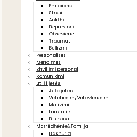
Emocionet
Stresi
Ankthi
Depresioni
Obsesionet
Traumat
Bullizmi
Personaliteti
Mendimet
Zhvillimi personal
Komunikimi
Stili i jetës
Jeto jetën
Vetëbesim/Vetëvlerësim
Motivimi
Lumturia
Disiplina
Marrëdhënie&Familja
Dashuria