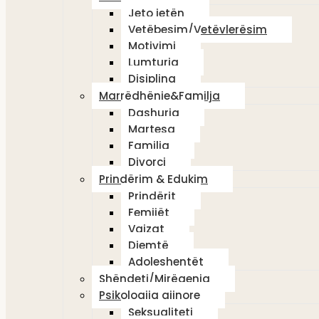
Jeto jetën
Vetëbesim/Vetëvlerësim
Motivimi
Lumturia
Disiplina
Marrëdhënie&Familja
Dashuria
Martesa
Familja
Divorci
Prindërim & Edukim
Prindërit
Femijët
Vajzat
Djemtë
Adoleshentët
Shëndeti/Mirëqenia
Psikologjia gjinore
Seksualiteti