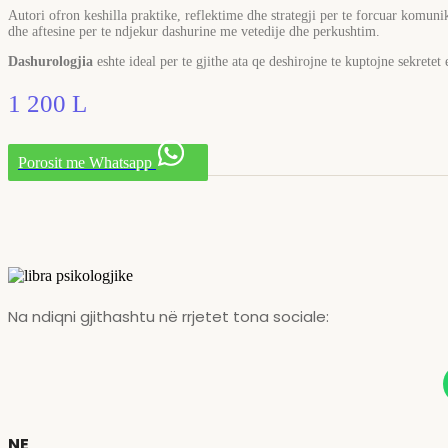
Autori ofron keshilla praktike, reflektime dhe strategji per te forcuar komuni
dhe aftesine per te ndjekur dashurine me vetedije dhe perkushtim.
Dashurologjia
eshte ideal per te gjithe ata qe deshirojne te kuptojne sekrete
1 200
L
Porosit me Whatsapp
Na ndiqni gjithashtu në rrjetet tona sociale:
NE