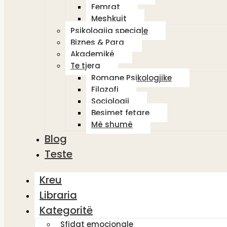
Femrat
Meshkujt
Psikologjia speciale
Biznes & Para
Akademikë
Te tjera
Romane Psikologjike
Filozofi
Sociologji
Besimet fetare
Më shumë
Blog
Teste
Kreu
Libraria
Kategoritë
Sfidat emocionale