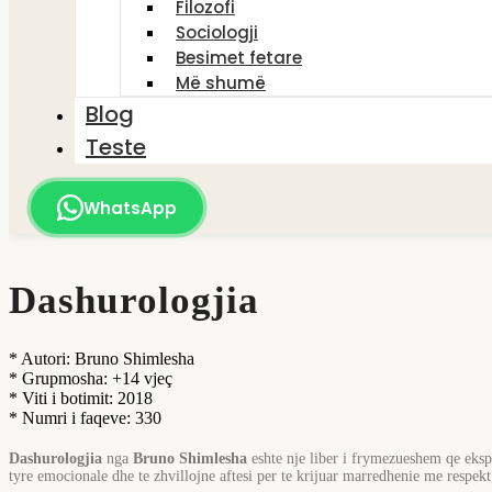
Filozofi
Sociologji
Besimet fetare
Më shumë
Blog
Teste
WhatsApp
Dashurologjia
* Autori: Bruno Shimlesha
* Grupmosha: +14 vjeç
* Viti i botimit: 2018
* Numri i faqeve: 330
Dashurologjia
nga
Bruno Shimlesha
eshte nje liber i frymezueshem qe eksp
tyre emocionale dhe te zhvillojne aftesi per te krijuar marredhenie me respekt