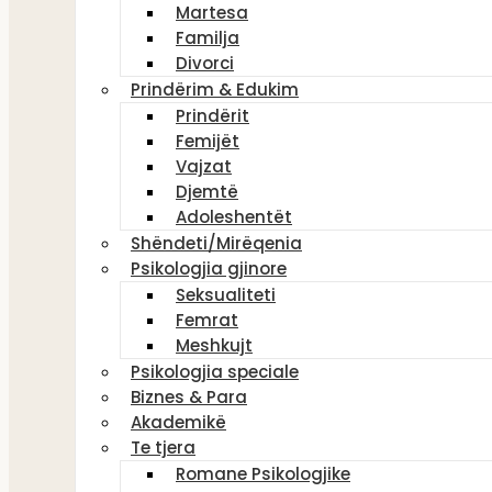
Martesa
Familja
Divorci
Prindërim & Edukim
Prindërit
Femijët
Vajzat
Djemtë
Adoleshentët
Shëndeti/Mirëqenia
Psikologjia gjinore
Seksualiteti
Femrat
Meshkujt
Psikologjia speciale
Biznes & Para
Akademikë
Te tjera
Romane Psikologjike