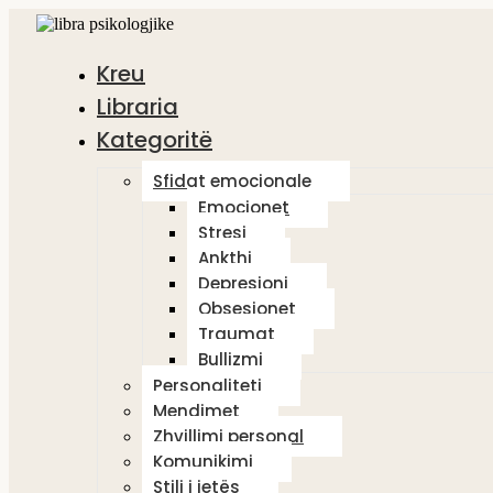
Kreu
Libraria
Kategoritë
Sfidat emocionale
Emocionet
Stresi
Ankthi
Depresioni
Obsesionet
Traumat
Bullizmi
Personaliteti
Mendimet
Zhvillimi personal
Komunikimi
Stili i jetës