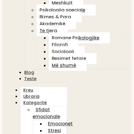
Meshkujt
Psikologjia speciale
Biznes & Para
Akademikë
Te tjera
Romane Psikologjike
Filozofi
Sociologji
Besimet fetare
Më shumë
Blog
Teste
Kreu
Libraria
Kategoritë
Sfidat
emocionale
Emocionet
Stresi