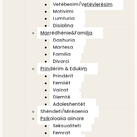
Vetëbesim/Vetëvlerësim
Motivimi
Lumturia
Disiplina
Marrëdhënie&Familja
Dashuria
Martesa
Familja
Divorci
Prindërim & Edukim
Prindërit
Femijët
Vajzat
Djemtë
Adoleshentët
Shëndeti/Mirëqenia
Psikologjia gjinore
Seksualiteti
Femrat