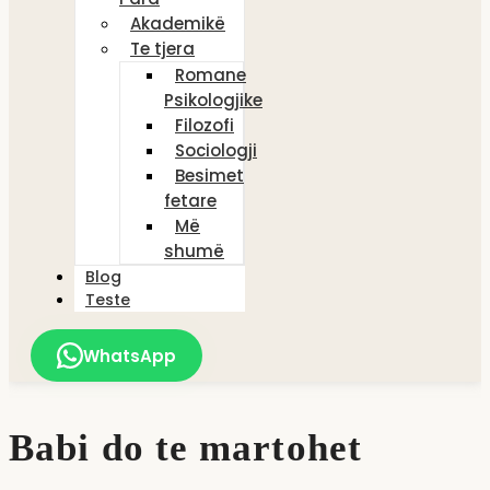
Akademikë
Te tjera
Romane
Psikologjike
Filozofi
Sociologji
Besimet
fetare
Më
shumë
Blog
Teste
WhatsApp
Babi do te martohet