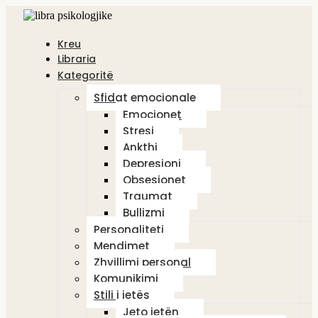
Kreu
Libraria
Kategoritë
Sfidat emocionale
Emocionet
Stresi
Ankthi
Depresioni
Obsesionet
Traumat
Bullizmi
Personaliteti
Mendimet
Zhvillimi personal
Komunikimi
Stili i jetës
Jeto jetën