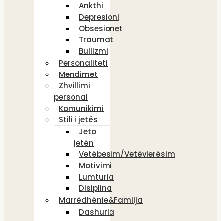
Ankthi
Depresioni
Obsesionet
Traumat
Bullizmi
Personaliteti
Mendimet
Zhvillimi
personal
Komunikimi
Stili i jetës
Jeto
jetën
Vetëbesim/Vetëvlerësim
Motivimi
Lumturia
Disiplina
Marrëdhënie&Familja
Dashuria