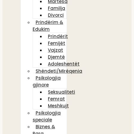
Martesa
Familja
Divorci
Prindërim &
Edukim
Prindërit
Femijët
Vajzat
Djemtë
Adoleshentët
Shëndeti/Mirëqenia
Psikologjia
gjinore
Seksualiteti
Femrat
Meshkujt
Psikologjia
speciale
Biznes &
Para