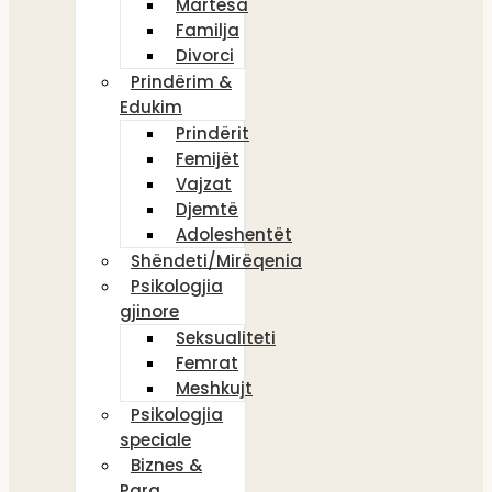
Martesa
Familja
Divorci
Prindërim &
Edukim
Prindërit
Femijët
Vajzat
Djemtë
Adoleshentët
Shëndeti/Mirëqenia
Psikologjia
gjinore
Seksualiteti
Femrat
Meshkujt
Psikologjia
speciale
Biznes &
Para