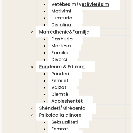
Vetëbesim/Vetëvlerësim
Motivimi
Lumturia
Disiplina
Marrëdhënie&Familja
Dashuria
Martesa
Familja
Divorci
Prindërim & Edukim
Prindërit
Femijët
Vajzat
Djemtë
Adoleshentët
Shëndeti/Mirëqenia
Psikologjia gjinore
Seksualiteti
Femrat