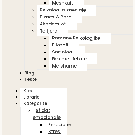
Meshkujt
Psikologjia speciale
Biznes & Para
Akademikë
Te tjera
Romane Psikologjike
Filozofi
Sociologji
Besimet fetare
Më shumë
Blog
Teste
Kreu
Libraria
Kategoritë
Sfidat
emocionale
Emocionet
Stresi