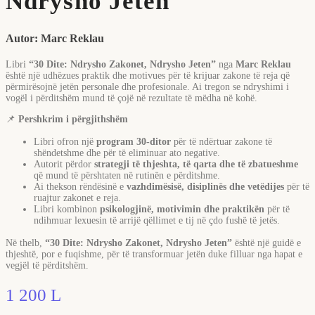
Ndrysho Jeten
Autor:
Marc Reklau
Libri
“30 Dite: Ndrysho Zakonet, Ndrysho Jeten”
nga
Marc Reklau
është një udhëzues praktik dhe motivues për të krijuar zakone të reja që
përmirësojnë jetën personale dhe profesionale. Ai tregon se ndryshimi i
vogël i përditshëm mund të çojë në rezultate të mëdha në kohë.
📌
Pershkrim i përgjithshëm
Libri ofron një
program 30-ditor
për të ndërtuar zakone të
shëndetshme dhe për të eliminuar ato negative.
Autorit përdor
strategji të thjeshta, të qarta dhe të zbatueshme
që mund të përshtaten në rutinën e përditshme.
Ai thekson rëndësinë e
vazhdimësisë, disiplinës dhe vetëdijes
për të
ruajtur zakonet e reja.
Libri kombinon
psikologjinë, motivimin dhe praktikën
për të
ndihmuar lexuesin të arrijë qëllimet e tij në çdo fushë të jetës.
Në thelb,
“30 Dite: Ndrysho Zakonet, Ndrysho Jeten”
është një guidë e
thjeshtë, por e fuqishme, për të transformuar jetën duke filluar nga hapat e
vegjël të përditshëm.
1 200
L