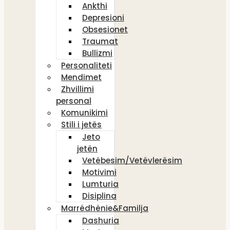
Ankthi
Depresioni
Obsesionet
Traumat
Bullizmi
Personaliteti
Mendimet
Zhvillimi
personal
Komunikimi
Stili i jetës
Jeto
jetën
Vetëbesim/Vetëvlerësim
Motivimi
Lumturia
Disiplina
Marrëdhënie&Familja
Dashuria