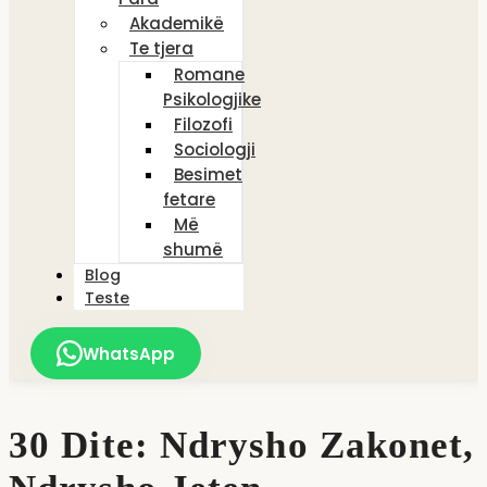
Akademikë
Te tjera
Romane
Psikologjike
Filozofi
Sociologji
Besimet
fetare
Më
shumë
Blog
Teste
WhatsApp
30 Dite: Ndrysho Zakonet,