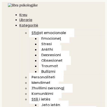
Kreu
Libraria
Kategoritë
Sfidat emocionale
Emocionet
Stresi
Ankthi
Depresioni
Obsesionet
Traumat
Bullizmi
Personaliteti
Mendimet
Zhvillimi personal
Komunikimi
Stili i jetës
Jeto jetën