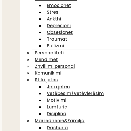
Emocionet
Stresi
Ankthi
Depresioni
Obsesionet
Traumat
Bullizmi
Personaliteti
Mendimet
Zhvillimi personal
Komunikimi
Stili i jetës
Jeto jetën
Vetëbesim/Vetëvlerësim
Motivimi
Lumturia
Disiplina
Marrëdhënie&Familja
Dashuria