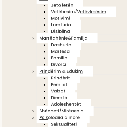
Jeto jetën
Vetëbesim/Vetëvlerësim
Motivimi
Lumturia
Disiplina
Marrëdhënie&Familja
Dashuria
Martesa
Familja
Divorci
Prindërim & Edukim
Prindërit
Femijët
Vajzat
Djemtë
Adoleshentët
Shëndeti/Mirëqenia
Psikologjia gjinore
Seksualiteti