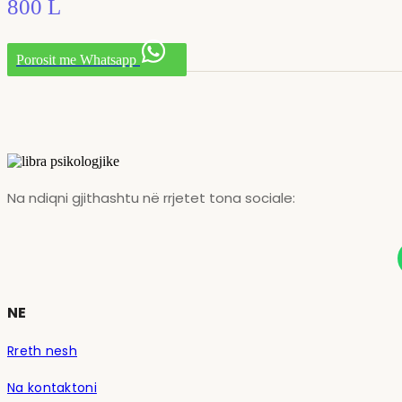
800
L
Porosit me Whatsapp
Na ndiqni gjithashtu në rrjetet tona sociale:
NE
Rreth nesh
Na kontaktoni