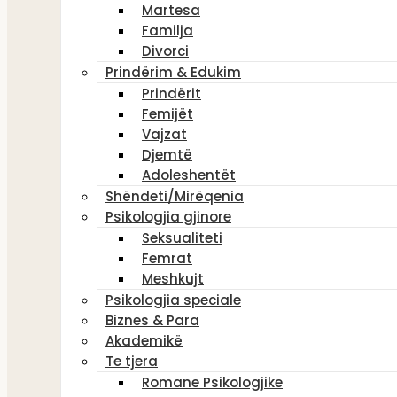
Martesa
Familja
Divorci
Prindërim & Edukim
Prindërit
Femijët
Vajzat
Djemtë
Adoleshentët
Shëndeti/Mirëqenia
Psikologjia gjinore
Seksualiteti
Femrat
Meshkujt
Psikologjia speciale
Biznes & Para
Akademikë
Te tjera
Romane Psikologjike