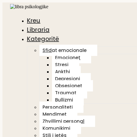
Kreu
Libraria
Kategoritë
Sfidat emocionale
Emocionet
Stresi
Ankthi
Depresioni
Obsesionet
Traumat
Bullizmi
Personaliteti
Mendimet
Zhvillimi personal
Komunikimi
Stili i jetës