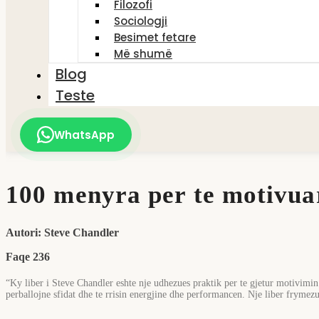
Filozofi
Sociologji
Besimet fetare
Më shumë
Blog
Teste
WhatsApp
100 menyra per te motivua
Autori: Steve Chandler
Faqe 236
“Ky liber i Steve Chandler eshte nje udhezues praktik per te gjetur motivimin 
perballojne sfidat dhe te rrisin energjine dhe performancen. Nje liber frymezue