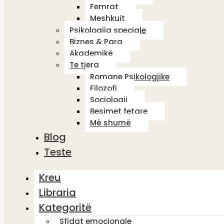
Femrat
Meshkujt
Psikologjia speciale
Biznes & Para
Akademikë
Te tjera
Romane Psikologjike
Filozofi
Sociologji
Besimet fetare
Më shumë
Blog
Teste
Kreu
Libraria
Kategoritë
Sfidat emocionale